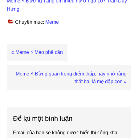
Meme ⚡ Đường Tăng ôm thiếu nữ ở ngõ 107 Trần Duy
Hưng
Chuyên mục:
Meme
Previous
« Meme ⚡ Mèo phê cần
Post:
Next
Meme ⚡ Đừng quan trọng điểm thấp, hãy nhớ rằng
Post:
thất bại là mẹ đập con »
Reader
Interactions
Để lại một bình luận
Email của bạn sẽ không được hiển thị công khai.