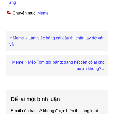
Hưng
Chuyên mục:
Meme
Previous
« Meme ⚡ Làm việc bằng cái đầu thì chân tay đỡ vất
Post:
vả
Next
Meme ⚡ Mèo Tom giơ bảng: đang hết tiền có ai cho
Post:
mượn không? »
Reader
Interactions
Để lại một bình luận
Email của bạn sẽ không được hiển thị công khai.