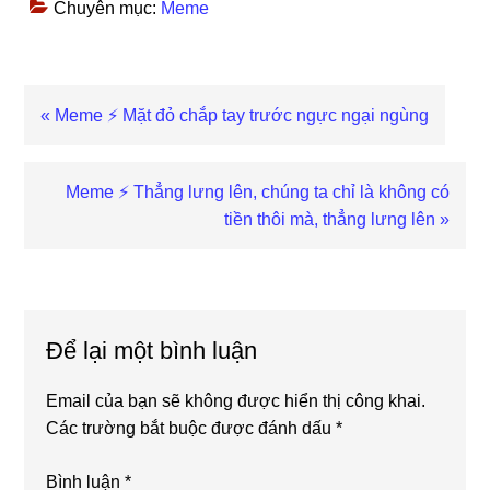
Chuyên mục:
Meme
Previous
« Meme ⚡ Mặt đỏ chắp tay trước ngực ngại ngùng
Post:
Next
Meme ⚡ Thẳng lưng lên, chúng ta chỉ là không có
Post:
tiền thôi mà, thẳng lưng lên »
Reader
Interactions
Để lại một bình luận
Email của bạn sẽ không được hiển thị công khai.
Các trường bắt buộc được đánh dấu
*
Bình luận
*