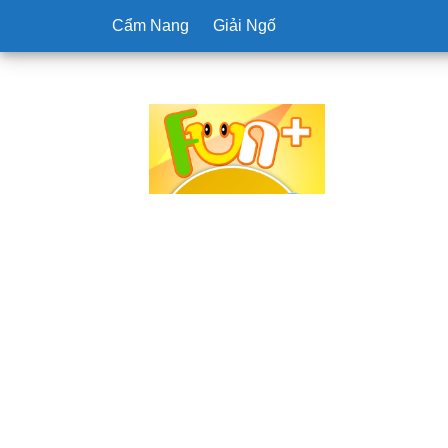
Cẩm Nang
Giải Ngố