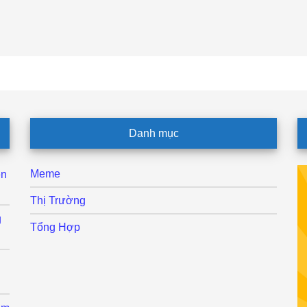
Danh mục
Meme
ên
Thị Trường
g
Tổng Hợp