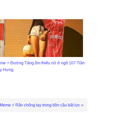
me ⚡ Đường Tăng ôm thiếu nữ ở ngõ 107 Trần
y Hưng
Next
Meme ⚡ Rắn chống tay trong bồn cầu bất lực »
Post: