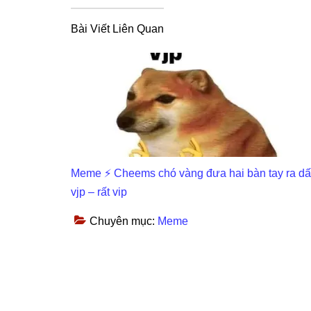
Bài Viết Liên Quan
Meme ⚡ Cheems chó vàng đưa hai bàn tay ra d
vjp – rất vip
Chuyên mục:
Meme