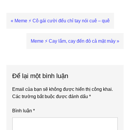
Previous
« Meme ⚡ Cô gái cười đểu chỉ tay nói cuê – quê
Post:
Next
Meme ⚡ Cay lắm, cay đến đỏ cả mặt mày »
Post:
Reader
Interactions
Để lại một bình luận
Email của bạn sẽ không được hiển thị công khai.
Các trường bắt buộc được đánh dấu
*
Bình luận
*