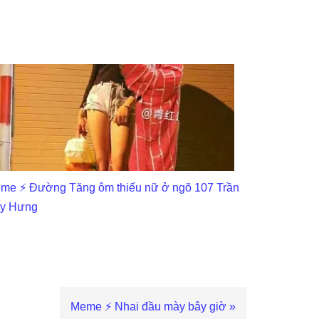
me ⚡ Đường Tăng ôm thiếu nữ ở ngõ 107 Trần
y Hưng
Next
Meme ⚡ Nhai đầu mày bây giờ »