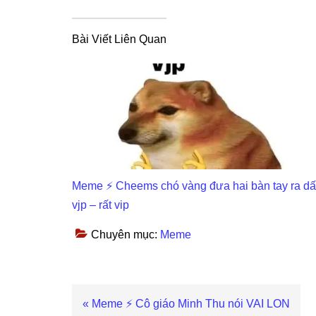
Bài Viết Liên Quan
Meme ⚡ Cheems chó vàng đưa hai bàn tay ra d
vjp – rất vip
Chuyên mục:
Meme
Previous
« Meme ⚡ Cô giáo Minh Thu nói VAI LON