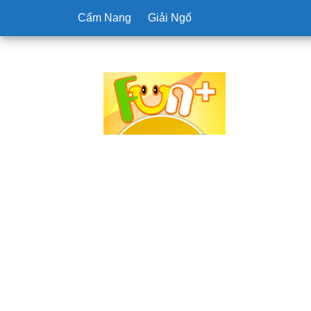
Cẩm Nang
Giải Ngố