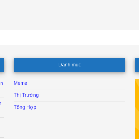
Danh mục
Meme
ên
Thị Trường
m
Tổng Hợp
g