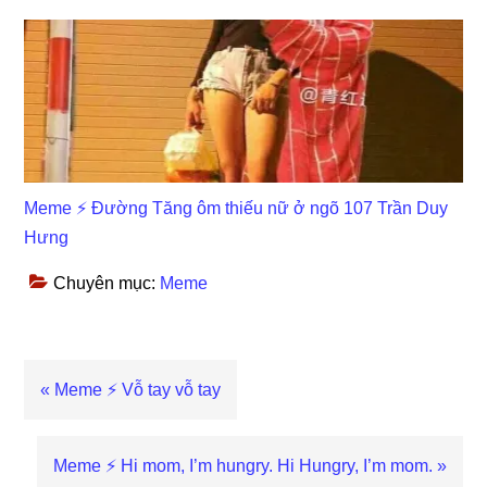
Meme ⚡ Đường Tăng ôm thiếu nữ ở ngõ 107 Trần Duy
Hưng
Chuyên mục:
Meme
Previous
« Meme ⚡ Vỗ tay vỗ tay
Post:
Next
Meme ⚡ Hi mom, I’m hungry. Hi Hungry, I’m mom. »