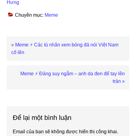
Hưng
Chuyên mục:
Meme
Previous
« Meme ⚡ Các tù nhân xem bóng đá nói Việt Nam
Post:
cố lên
Next
Meme ⚡ Đáng suy ngẫm – anh da đen để tay lên
Post:
trán »
Reader
Interactions
Để lại một bình luận
Email của bạn sẽ không được hiển thị công khai.