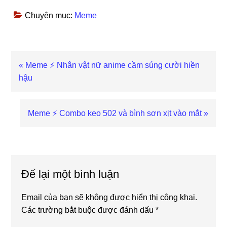
Chuyên mục:
Meme
Previous
« Meme ⚡ Nhân vật nữ anime cầm súng cười hiền
Post:
hậu
Next
Meme ⚡ Combo keo 502 và bình sơn xịt vào mắt »
Post:
Reader
Interactions
Để lại một bình luận
Email của bạn sẽ không được hiển thị công khai.
Các trường bắt buộc được đánh dấu
*