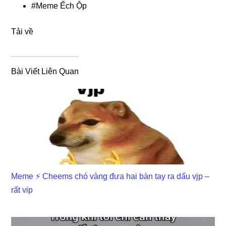
#
Meme Ếch Ộp
Tải về
Bài Viết Liên Quan
Meme ⚡ Cheems chó vàng đưa hai bàn tay ra dấu vjp –
rất vip