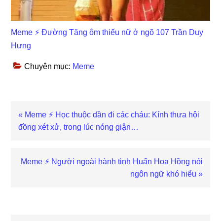
Meme ⚡ Đường Tăng ôm thiếu nữ ở ngõ 107 Trần Duy
Hưng
Chuyên mục:
Meme
Previous
« Meme ⚡ Học thuộc dần đi các cháu: Kính thưa hội
Post:
đồng xét xử, trong lúc nóng giận…
Next
Meme ⚡ Người ngoài hành tinh Huấn Hoa Hồng nói
Post:
ngôn ngữ khó hiểu »
Reader