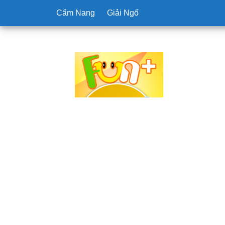
Cẩm Nang
Giải Ngố