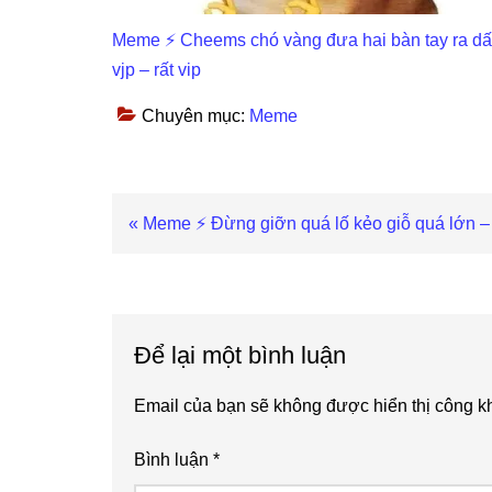
Meme ⚡ Cheems chó vàng đưa hai bàn tay ra d
vjp – rất vip
Chuyên mục:
Meme
Previous
« Meme ⚡ Đừng giỡn quá lố kẻo giỗ quá lớn –
Post:
Reader
Interactions
Để lại một bình luận
Email của bạn sẽ không được hiển thị công kh
Bình luận
*