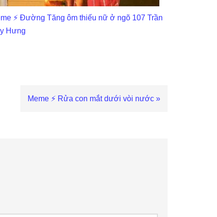
me ⚡ Đường Tăng ôm thiếu nữ ở ngõ 107 Trần
y Hưng
Next
Meme ⚡ Rửa con mắt dưới vòi nước »
Post: