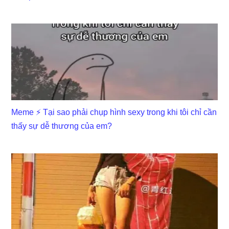
Meme ⚡ Tại sao phải chụp hình sexy trong khi tôi chỉ cần
thấy sự dễ thương của em?