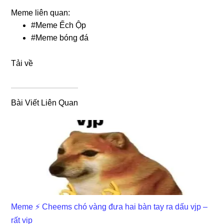
Meme liên quan:
#
Meme Ếch Ộp
#
Meme bóng đá
Tải về
Bài Viết Liên Quan
Meme ⚡ Cheems chó vàng đưa hai bàn tay ra dấu vjp –
rất vip