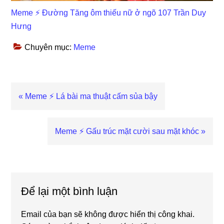
Meme ⚡ Đường Tăng ôm thiếu nữ ở ngõ 107 Trần Duy
Hưng
Chuyên mục:
Meme
Previous
« Meme ⚡ Lá bài ma thuật cấm sủa bậy
Post:
Next
Meme ⚡ Gấu trúc mặt cười sau mặt khóc »
Post:
Reader
Interactions
Để lại một bình luận
Email của bạn sẽ không được hiển thị công khai.