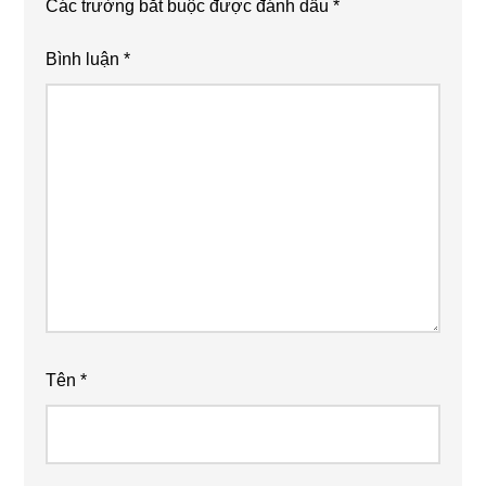
Các trường bắt buộc được đánh dấu
*
Bình luận
*
Tên
*