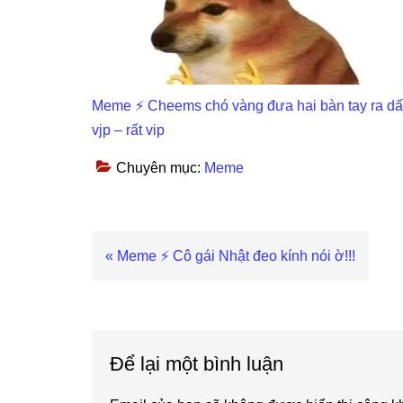
Meme ⚡ Cheems chó vàng đưa hai bàn tay ra d
vjp – rất vip
Chuyên mục:
Meme
Previous
« Meme ⚡ Cô gái Nhật đeo kính nói ờ!!!
Post:
Reader
Interactions
Để lại một bình luận