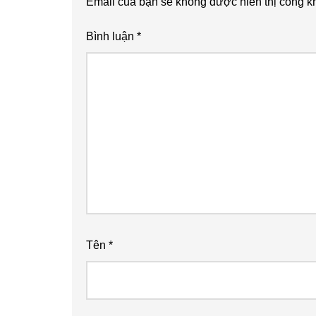
Email của bạn sẽ không được hiển thị công kh
Bình luận
*
Tên
*