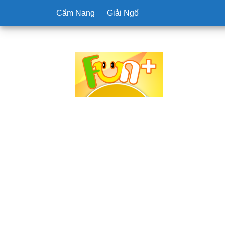
Cẩm Nang
Giải Ngố