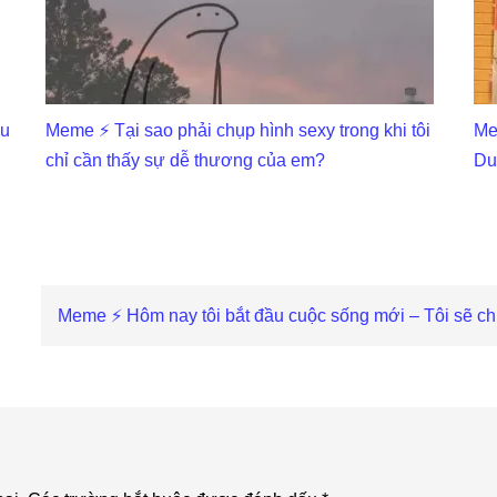
ấu
Meme ⚡ Tại sao phải chụp hình sexy trong khi tôi
Me
chỉ cần thấy sự dễ thương của em?
Du
Next
Meme ⚡ Hôm nay tôi bắt đầu cuộc sống mới – Tôi sẽ chi
Post: