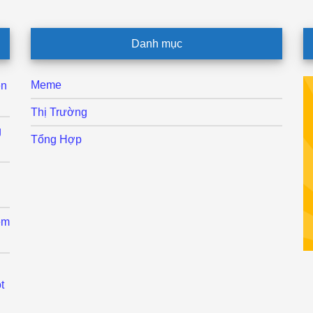
Danh mục
Meme
ên
Thị Trường
g
Tổng Hợp
ệm
t