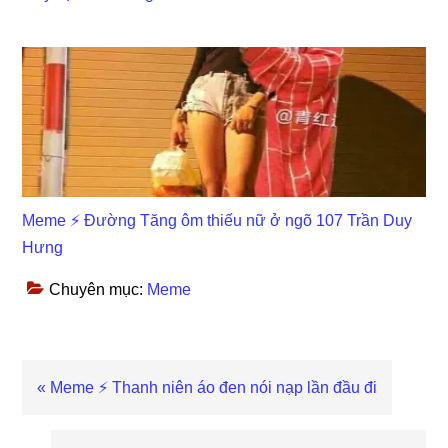
Meme ⚡ Đường Tăng ôm thiếu nữ ở ngõ 107 Trần Duy
Hưng
Chuyên mục:
Meme
Previous
« Meme ⚡ Thanh niên áo đen nói nạp lần đầu đi
Post: