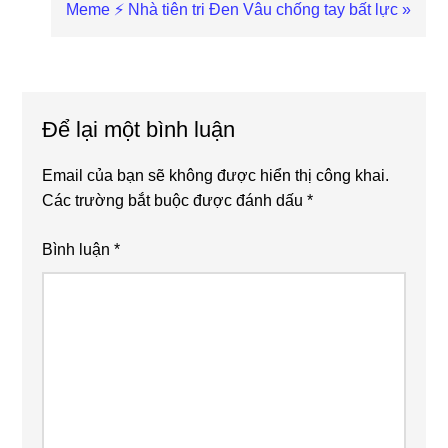
Next
Meme ⚡ Nhà tiên tri Đen Vâu chống tay bất lực »
Post:
Reader
Interactions
Để lại một bình luận
Email của bạn sẽ không được hiển thị công khai.
Các trường bắt buộc được đánh dấu
*
Bình luận
*