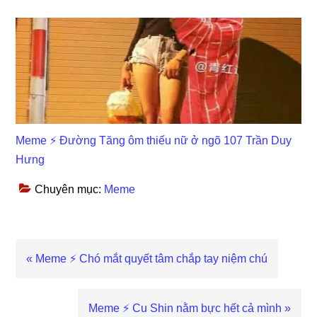
Meme ⚡ Đường Tăng ôm thiếu nữ ở ngõ 107 Trần Duy
Hưng
Chuyên mục:
Meme
Previous
« Meme ⚡ Chó mắt quyết tâm chắp tay niệm chú
Post:
Next
Meme ⚡ Cu Shin nằm bực hết cả mình »