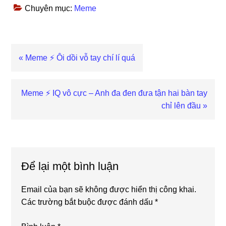
Chuyên mục:
Meme
Previous
« Meme ⚡ Ôi dồi vỗ tay chí lí quá
Post:
Next
Meme ⚡ IQ vô cực – Anh đa đen đưa tận hai bàn tay
Post:
chỉ lên đầu »
Reader
Interactions
Để lại một bình luận
Email của bạn sẽ không được hiển thị công khai.
Các trường bắt buộc được đánh dấu
*