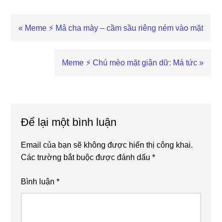
Previous
« Meme ⚡ Mả cha mày – cầm sầu riêng ném vào mặt
Post:
Next
Meme ⚡ Chú mèo mặt giận dữ: Má tức »
Post:
Reader
Interactions
Để lại một bình luận
Email của bạn sẽ không được hiển thị công khai.
Các trường bắt buộc được đánh dấu
*
Bình luận
*