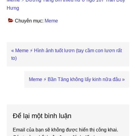
Hưng
Chuyên mục:
Meme
Previous
« Meme ⚡ Hình ảnh tuốt lươn (tay cầm con lươn rất
Post:
to)
Next
Meme ⚡ Bần Tăng không lấy kinh nữa đâu »
Post:
Reader
Interactions
Để lại một bình luận
Email của bạn sẽ không được hiển thị công khai.