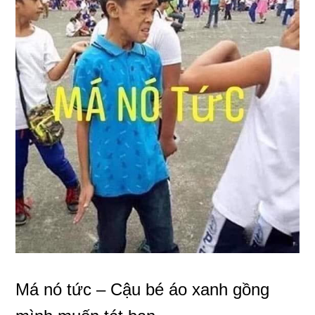
Má nó tức – Cậu bé áo xanh gồng