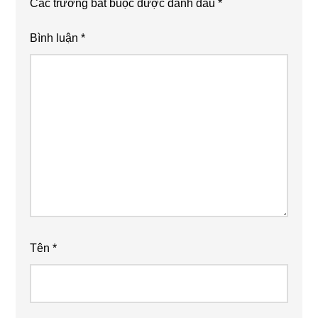
Các trường bắt buộc được đánh dấu
*
Bình luận
*
Tên
*