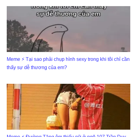
Meme ⚡ Tại sao phải chụp hình sexy trong khi tôi chỉ cần
thấy sự dễ thương của em?
Meme ⚡ Đường Tăng ôm thiếu nữ ở ngõ 107 Trần Duy