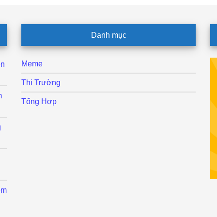
Danh mục
Meme
ên
Thị Trường
m
Tổng Hợp
g
ệm