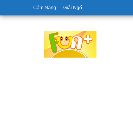
Cẩm Nang
Giải Ngố