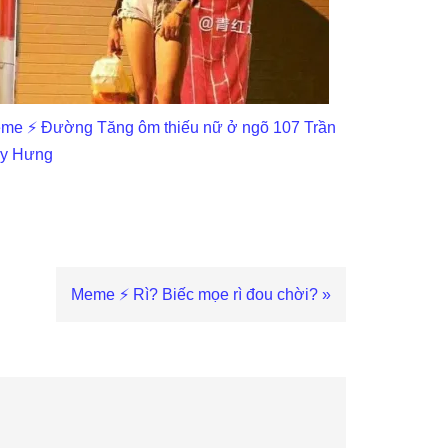
me ⚡ Đường Tăng ôm thiếu nữ ở ngõ 107 Trần
y Hưng
Next
Meme ⚡ Rì? Biếc mọe rì đou chời? »
Post: