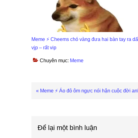
Meme ⚡ Cheems chó vàng đưa hai bàn tay ra d
vjp – rất vip
Chuyên mục:
Meme
Previous
« Meme ⚡ Áo đỏ ôm ngực nói hận cuộc đời anh 
Post:
Reader
Interactions
Để lại một bình luận