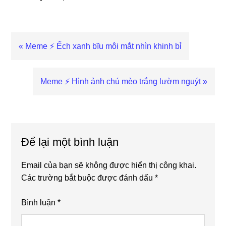
Previous
« Meme ⚡ Ếch xanh bĩu môi mắt nhìn khinh bỉ
Post:
Next
Meme ⚡ Hình ảnh chú mèo trắng lườm nguýt »
Post:
Reader
Interactions
Để lại một bình luận
Email của bạn sẽ không được hiển thị công khai.
Các trường bắt buộc được đánh dấu
*
Bình luận
*