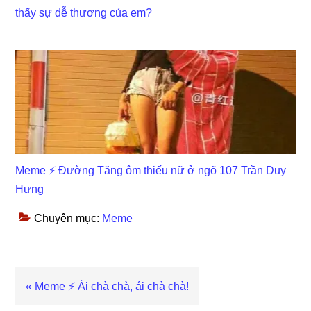
thấy sự dễ thương của em?
Meme ⚡ Đường Tăng ôm thiếu nữ ở ngõ 107 Trần Duy
Hưng
Chuyên mục:
Meme
Previous
« Meme ⚡ Ái chà chà, ái chà chà!
Post: