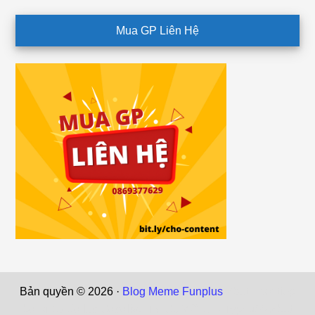
Mua GP Liên Hệ
Bản quyền © 2026 ·
Blog Meme Funplus
Zbet
Trực tiếp
bóng đá Xoilac
Socolive TV
SUMCLUB
Typhu88
Zbet