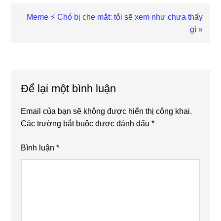
Next
Meme ⚡ Chó bị che mắt: tôi sẽ xem như chưa thấy
Post:
gì »
Reader
Interactions
Để lại một bình luận
Email của bạn sẽ không được hiển thị công khai.
Các trường bắt buộc được đánh dấu
*
Bình luận
*