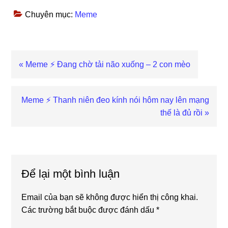
Chuyên mục:
Meme
Previous
« Meme ⚡ Đang chờ tải não xuống – 2 con mèo
Post:
Next
Meme ⚡ Thanh niên đeo kính nói hôm nay lên mạng
Post:
thế là đủ rồi »
Reader
Interactions
Để lại một bình luận
Email của bạn sẽ không được hiển thị công khai.
Các trường bắt buộc được đánh dấu
*