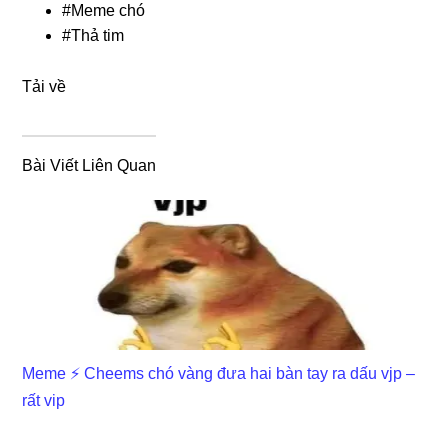
#
Meme chó
#
Thả tim
Tải về
Bài Viết Liên Quan
Meme ⚡ Cheems chó vàng đưa hai bàn tay ra dấu vjp –
rất vip