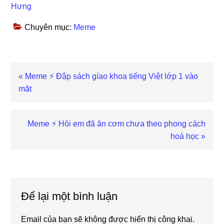
Hưng
Chuyên mục:
Meme
Previous
« Meme ⚡ Đập sách gíao khoa tiếng Việt lớp 1 vào
Post:
mặt
Next
Meme ⚡ Hỏi em đã ăn cơm chưa theo phong cách
Post:
hoá học »
Reader
Interactions
Để lại một bình luận
Email của bạn sẽ không được hiển thị công khai.