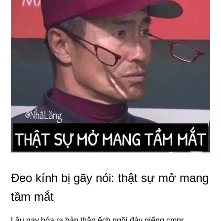
Đeo kính bị gãy nói: thật sự mở mang
tầm mắt
Lâu nay hóa ra bản thân ếch ngồi đáy giếng cmnr.