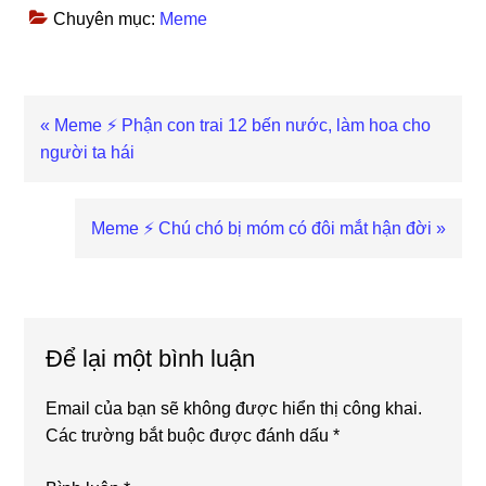
Chuyên mục:
Meme
Previous
« Meme ⚡ Phận con trai 12 bến nước, làm hoa cho
Post:
người ta hái
Next
Meme ⚡ Chú chó bị móm có đôi mắt hận đời »
Post:
Reader
Interactions
Để lại một bình luận
Email của bạn sẽ không được hiển thị công khai.
Các trường bắt buộc được đánh dấu
*