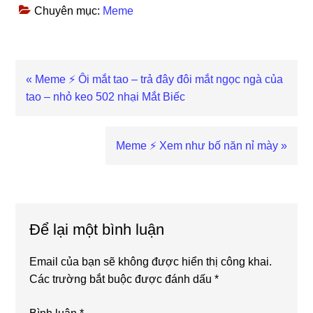
Chuyên mục:
Meme
Previous
« Meme ⚡ Ôi mắt tao – trả đây đôi mắt ngọc ngà của
Post:
tao – nhỏ keo 502 nhại Mắt Biếc
Next
Meme ⚡ Xem như bố năn nỉ mày »
Post:
Reader
Interactions
Để lại một bình luận
Email của bạn sẽ không được hiển thị công khai.
Các trường bắt buộc được đánh dấu
*