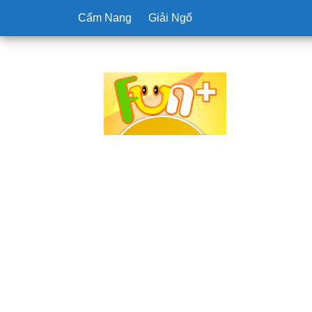
Cẩm Nang
Giải Ngố