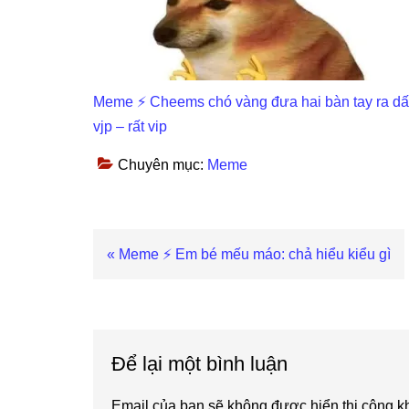
Meme ⚡ Cheems chó vàng đưa hai bàn tay ra d
vjp – rất vip
Chuyên mục:
Meme
Previous
« Meme ⚡ Em bé mếu máo: chả hiểu kiểu gì
Post:
Reader
Interactions
Để lại một bình luận
Email của bạn sẽ không được hiển thị công kh