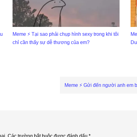
ấu
Meme ⚡ Tại sao phải chụp hình sexy trong khi tôi
Me
chỉ cần thấy sự dễ thương của em?
Du
Next
Meme ⚡ Gửi đến người anh em bó h
Post:
ai.
Các trường bắt buộc được đánh dấu
*