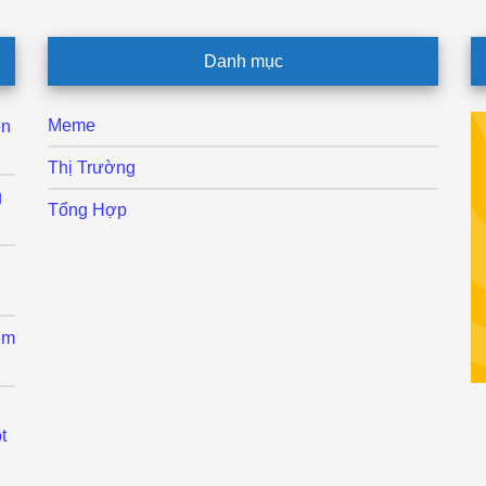
Danh mục
Meme
ên
Thị Trường
g
Tổng Hợp
ệm
t